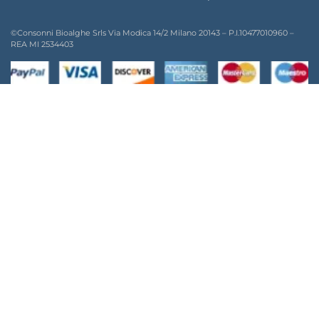
©Consonni Bioalghe Srls Via Modica 14/2 Milano 20143 – P.I.10477010960 –
REA MI 2534403