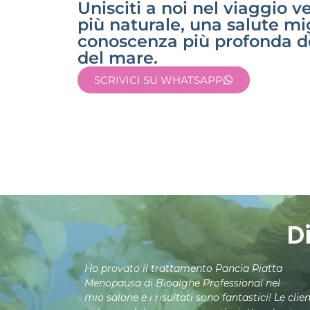
Unisciti a noi nel viaggio v
più naturale, una salute mi
conoscenza più profonda de
del mare.
SCRIVICI SU WHATSAPP
D
Ho provato il trattamento Pancia Piatta
Menopausa di Bioalghe Professional nel
mio salone e i risultati sono fantastici! Le clien