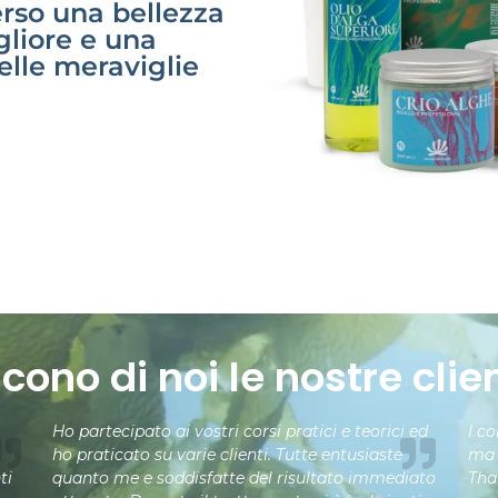
erso una bellezza
gliore e una
lle meraviglie
icono di noi le nostre clien
Ho partecipato ai vostri corsi pratici e teorici ed
I c
ho praticato su varie clienti. Tutte entusiaste
ma 
ti
quanto me e soddisfatte del risultato immediato
Tha