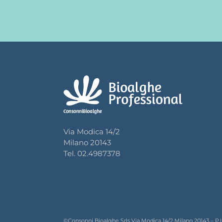
Via Modica 14/2
Milano 20143
Tel. 02.4987378
©Consonni Bioalghe Srls Via Modica 14/2 Milano 20143 – P.