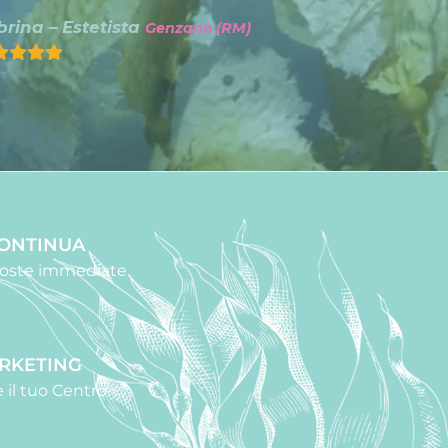
rina – Estetista
Genzano (RM)
CONTINUA
sposte immediate.
ARKETING
 il tuo Centro.