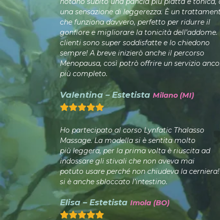
notano subito una pancia più piatta e tonica,
una sensazione di leggerezza. È un trattamen
che funziona davvero, perfetto per ridurre il
gonfiore e migliorare la tonicità dell’addome.
clienti sono super soddisfatte e lo chiedono
sempre! A breve inizierò anche il percorso
Menopausa, così potrò offrire un servizio anco
più completo.
Valentina – Estetista
Milano (MI)
Ho partecipato al corso Lynfatic Thalasso
Massage. La modella si è sentita molto
più leggera, per la prima volta è riuscita ad
indossare gli stivali che non aveva mai
potuto usare perché non chiudeva la cerniera!
si è anche sbloccato l’intestino.
Elisa – Estetista
Imola (BO)