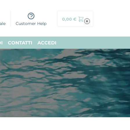
0,00
€
0
ale
Customer Help
I
CONTATTI
ACCEDI