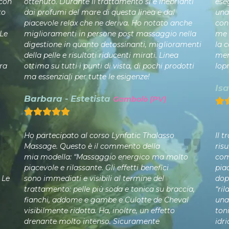
 con
ottenuto. Durante il trattamento si è inebrianti
ese
to
dai profumi del mare di questa linea e dal
una
piacevole relax che ne deriva. Ho notato anche
con
 Le
miglioramenti in persone post massaggio nella
me 
digestione in quanto detossinanti, miglioramenti
la c
della pelle e risultati riducenti mirati. Linea
mer
ra
ottima su tutti i punti di vista, di pochi prodotti
lop
ma essenziali per tutte le esigenze!
Isa
Barbara - Estetista
Gambolò (PV)
Ho partecipato al corso Lynfatic Thalasso
Il t
Massage. Questo è il commento della
risu
mia modella: “Massaggio energico ma molto
com
piacevole e rilassante. Gli effetti benefici
pia
 Le
sono immediati e visibili al termine del
dop
trattamento: pelle più soda e tonica su braccia,
“ril
fianchi, addome e gambe e Culotte de Cheval
una
visibilmente ridotta. Ha, inoltre, un effetto
ton
drenante molto intenso. Sicuramente
idri