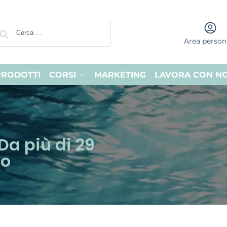
Area person
PRODOTTI
CORSI
MARKETING
LAVORA CON NO
i
Da più di 29
io