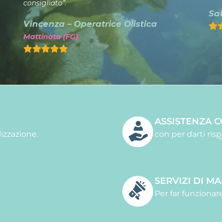
consigliato”.
Sab
Vincenza – Operatrice Olistica
Mattinata (FG)
ASSISTENZA 
izzazione.
con per darti ri
SERVIZI DI M
Per far funzionare