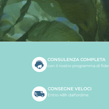
CONSULENZA COMPLETA
con il nostro programma di fidel
CONSEGNE VELOCI
Entro 48h dall'ordine.