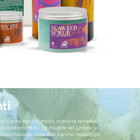
ti
orsi ci sono piaciuti molto, manovre semplici,
incisive ed eﬃcaci. Le modelle del Lynfatic
lasso Massage, dopo solo il primo massaggio