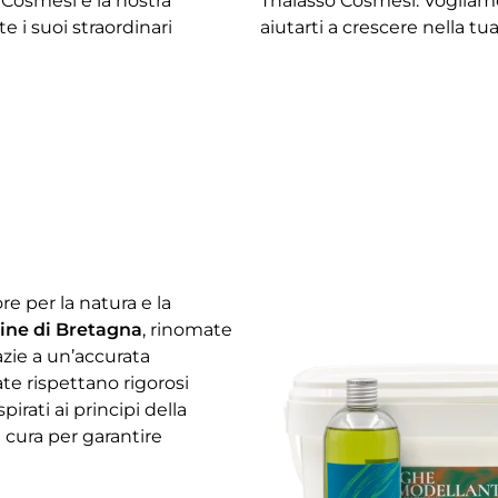
 Cosmesi è la nostra
Thalasso Cosmesi. Vogliam
 i suoi straordinari
aiutarti a crescere nella tua
re per la natura e la
ine di Bretagna
, rinomate
azie a un’accurata
ate rispettano rigorosi
pirati ai principi della
 cura per garantire