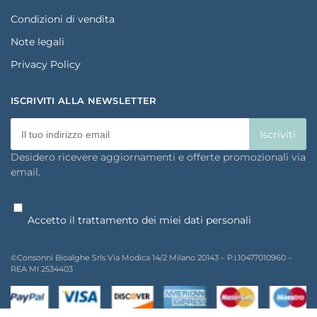
Condizioni di vendita
Note legali
Privacy Policy
ISCRIVITI ALLA NEWSLETTER
Desidero ricevere aggiornamenti e offerte promozionali via
email.
Accetto il trattamento dei miei dati personali
©Consonni Bioalghe Srls Via Modica 14/2 Milano 20143 – P.I.10477010960 –
REA MI 2534403