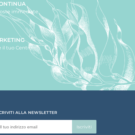
CONTINUA
sposte immediate.
ARKETING
 il tuo Centro.
SCRIVITI ALLA NEWSLETTER