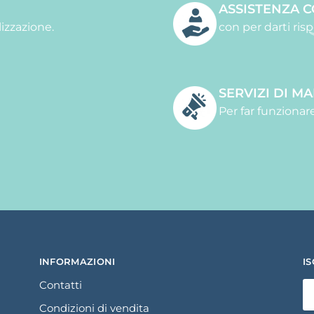
ASSISTENZA 
izzazione.
con per darti ri
SERVIZI DI M
Per far funzionare
INFORMAZIONI
I
Contatti
Condizioni di vendita