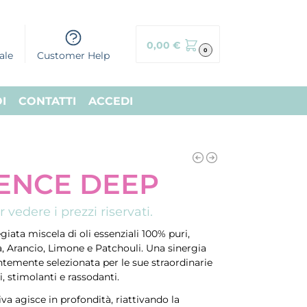
0,00
€
0
ale
Customer Help
I
CONTATTI
ACCEDI
SENCE DEEP
 vedere i prezzi riservati.
iata miscela di oli essenziali 100% puri,
 Arancio, Limone e Patchouli. Una sinergia
temente selezionata per le sue straordinarie
, stimolanti e rassodanti.
a agisce in profondità, riattivando la