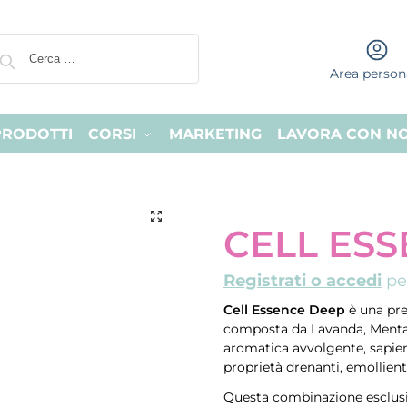
Area person
PRODOTTI
CORSI
MARKETING
LAVORA CON NO
CELL ES
Registrati o accedi
per
Cell Essence Deep
è una preg
composta da Lavanda, Menta,
aromatica avvolgente, sapien
proprietà drenanti, emollienti
Questa combinazione esclusiv